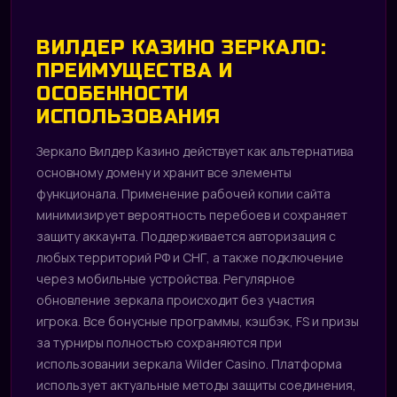
ВИЛДЕР КАЗИНО ЗЕРКАЛО:
ПРЕИМУЩЕСТВА И
ОСОБЕННОСТИ
ИСПОЛЬЗОВАНИЯ
Зеркало Вилдер Казино действует как альтернатива
основному домену и хранит все элементы
функционала. Применение рабочей копии сайта
минимизирует вероятность перебоев и сохраняет
защиту аккаунта. Поддерживается авторизация с
любых территорий РФ и СНГ, а также подключение
через мобильные устройства. Регулярное
обновление зеркала происходит без участия
игрока. Все бонусные программы, кэшбэк, FS и призы
за турниры полностью сохраняются при
использовании зеркала Wilder Casino. Платформа
использует актуальные методы защиты соединения,