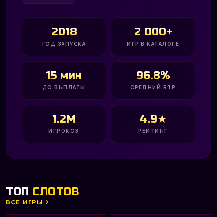
2018
2 000+
ГОД ЗАПУСКА
ИГР В КАТАЛОГЕ
15 мин
96.8%
ДО ВЫПЛАТЫ
СРЕДНИЙ RTP
1.2M
4.9★
ИГРОКОВ
РЕЙТИНГ
ТОП
СЛОТОВ
ВСЕ ИГРЫ