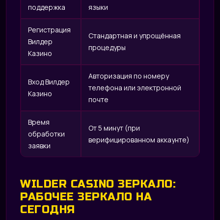
поддержка
языки
Регистрация
Стандартная и упрощённая
Вилдер
процедуры
Казино
Авторизация по номеру
Вход Вилдер
телефона или электронной
Казино
почте
Время
От 5 минут (при
обработки
верифицированном аккаунте)
заявки
WILDER CASINO ЗЕРКАЛО:
РАБОЧЕЕ ЗЕРКАЛО НА
СЕГОДНЯ