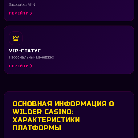
Заходи без VPN
ПЕРЕЙТИ
VIP-СТАТУС
Персональный менеджер
ПЕРЕЙТИ
ОСНОВНАЯ ИНФОРМАЦИЯ О
WILDER CASINO:
ХАРАКТЕРИСТИКИ
ПЛАТФОРМЫ