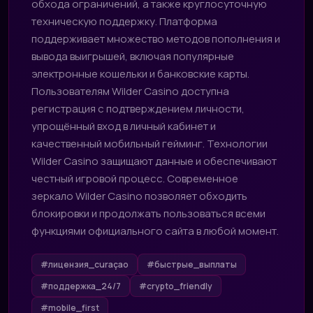
обхода ограничений, а также круглосуточную
техническую поддержку. Платформа
поддерживает множество методов пополнения и
вывода выигрышей, включая популярные
электронные кошельки и банковские карты.
Пользователям Wilder Casino доступна
регистрация с подтверждением личности,
упрощённый вход в личный кабинет и
качественный мобильный гейминг. Технологии
Wilder Casino защищают данные и обеспечивают
честный игровой процесс. Современное
зеркало Wilder Casino позволяет обходить
блокировки и продолжать пользоваться всеми
функциями официального сайта в любой момент.
#лицензия_curaçao
#быстрые_выплаты
#поддержка_24/7
#crypto_friendly
#mobile_first