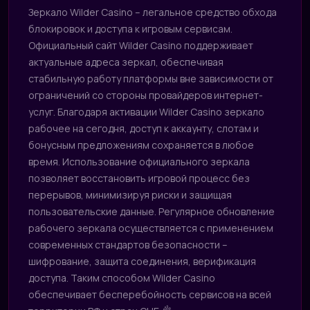
Зеркало Wilder Casino – легальное средство обхода
блокировок и доступа к игровым сервисам.
Официальный сайт Wilder Casino поддерживает
актуальные адреса зеркал, обеспечивая
стабильную работу платформы вне зависимости от
ограничений со стороны провайдеров интернет-
услуг. Благодаря активации Wilder Casino зеркало
рабочее на сегодня, доступ к аккаунту, слотам и
бонусным предложениям сохраняется в любое
время. Использование официального зеркала
позволяет восстановить игровой процесс без
перерывов, минимизируя риски и защищая
пользовательские данные. Регулярное обновление
рабочего зеркала осуществляется с применением
современных стандартов безопасности –
шифрование, защита соединения, верификация
доступа. Таким способом Wilder Casino
обеспечивает бесперебойность сервисов на всей