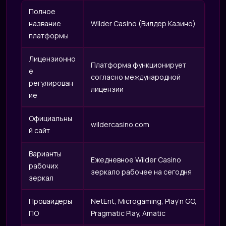
Полное
название
Wilder Casino (Вилдер Казино)
платформы
Лицензионно
Платформа функционирует
е
согласно международной
регулирован
лицензии
ие
Официальны
wildercasino.com
й сайт
Варианты
Ежедневное Wilder Casino
рабочих
зеркало рабочее на сегодня
зеркал
Провайдеры
NetEnt, Microgaming, Play’n GO,
ПО
Pragmatic Play, Amatic