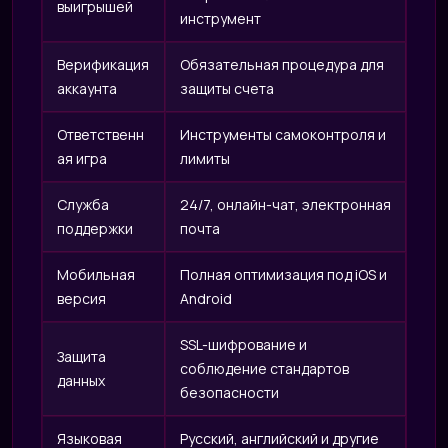
выигрышей
инструмент
Верификация
Обязательная процедура для
аккаунта
защиты счета
Ответственн
Инструменты самоконтроля и
ая игра
лимиты
Служба
24/7, онлайн-чат, электронная
поддержки
почта
Мобильная
Полная оптимизация под iOS и
ILD
версия
Android
SSL-шифрование и
Защита
соблюдение стандартов
данных
безопасности
Языковая
Русский, английский и другие