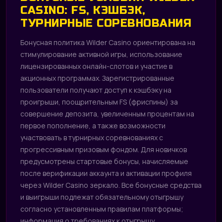
CASINO: FS, КЭШБЭК,
ТУРНИРНЫЕ СОРЕВНОВАНИЯ
Бонусная политика Wilder Casino ориентирована на
стимулирование активной игры, использование
лицензированных онлайн-слотов и участие в
акционных программах. Зарегистрированные
пользователи получают доступ к кэшбэку на
проигрыши, поощрительным FS (фриспины) за
совершение депозита, увеличенным процентам на
первое пополнение, а также возможности
участвовать в турнирных соревнованиях с
прогрессивным призовым фондом. Для новичков
предусмотрены стартовые бонусы, начисляемые
после верификации аккаунта и активации профиля
через Wilder Casino зеркало. Все бонусные средства
и выигрыши подлежат обязательному отыгрышу
согласно установленным правилам платформы;
информация о требованиях к отыгрышу