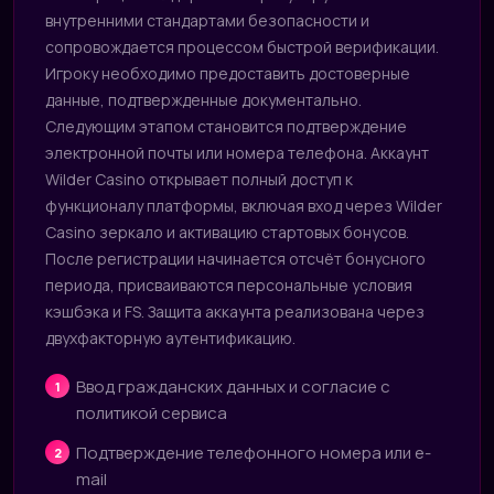
внутренними стандартами безопасности и
сопровождается процессом быстрой верификации.
Игроку необходимо предоставить достоверные
данные, подтвержденные документально.
Следующим этапом становится подтверждение
электронной почты или номера телефона. Аккаунт
Wilder Casino открывает полный доступ к
функционалу платформы, включая вход через Wilder
Casino зеркало и активацию стартовых бонусов.
После регистрации начинается отсчёт бонусного
периода, присваиваются персональные условия
кэшбэка и FS. Защита аккаунта реализована через
двухфакторную аутентификацию.
Ввод гражданских данных и согласие с
политикой сервиса
Подтверждение телефонного номера или e-
mail