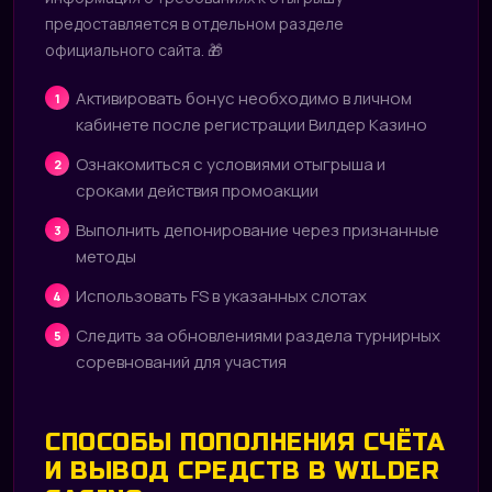
предоставляется в отдельном разделе
официального сайта. 🎁
Активировать бонус необходимо в личном
кабинете после регистрации Вилдер Казино
Ознакомиться с условиями отыгрыша и
сроками действия промоакции
Выполнить депонирование через признанные
методы
Использовать FS в указанных слотах
Следить за обновлениями раздела турнирных
соревнований для участия
СПОСОБЫ ПОПОЛНЕНИЯ СЧЁТА
И ВЫВОД СРЕДСТВ В WILDER