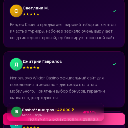
Светлана М.
С
★
★
★
★
★
Вилдер Казино предлагает широкий выбор автоматов
и частые турниры. Рабочее зеркало очень выручает,
когда интернет-провайдер блокирует основной сайт.
Дмитрий Гаврилов
Д
★
★
★
★
★
Использую Wilder Casino официальный сайт для
пополнения, а зеркало – для входа в слоты с
мобильного. Приятный выбор бонусов, гарантии
выплат подтверждаются.
Sasha** выиграл
+42 000 ₽
S
ИГРАТЬ
Mines · Тверь
ПОЛУЧИТЬ БОНУС 100% + 250FS
Алексей Р.
А
★
★
★
★
★